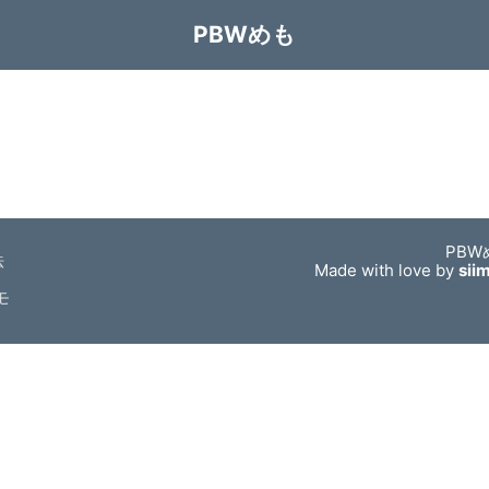
PBWめも
PBW
法
Made with love by
sii
モ