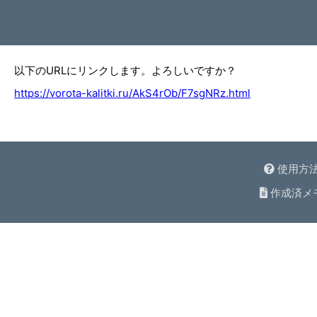
以下のURLにリンクします。よろしいですか？
https://vorota-kalitki.ru/AkS4rOb/F7sgNRz.html
使用方
作成済メ