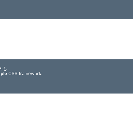
めも
mple
CSS framework.