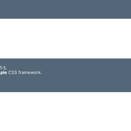
めも
mple
CSS framework.