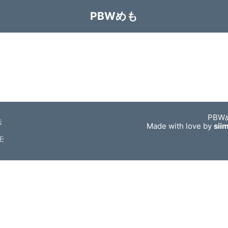
PBWめも
PBW
法
Made with love by
sii
モ