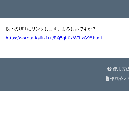
以下のURLにリンクします。よろしいですか？
https://vorota-kalitki.ru/BQ5qh0x/8ELxG96.html
使用方
作成済メ