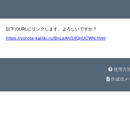
以下のURLにリンクします。よろしいですか？
https://vorota-kalitki.ru/BnLeAhG/IQhUCWN.html
使用方
作成済メ