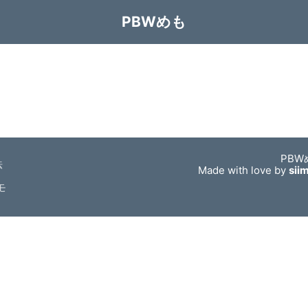
PBWめも
PBW
法
Made with love by
sii
モ