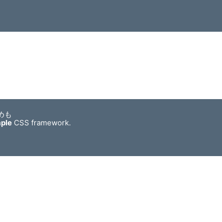
めも
mple
CSS framework.