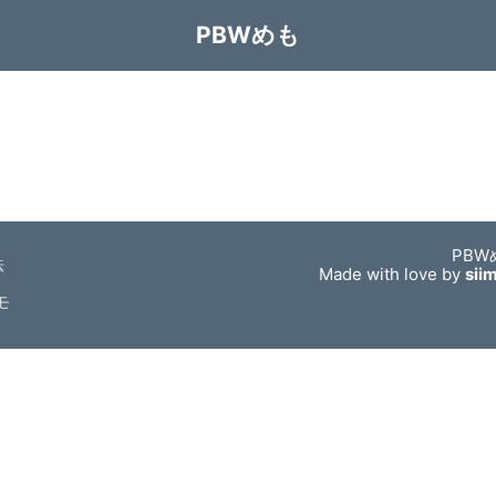
PBWめも
PBW
法
Made with love by
sii
モ