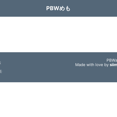
PBWめも
PBW
法
Made with love by
sii
モ