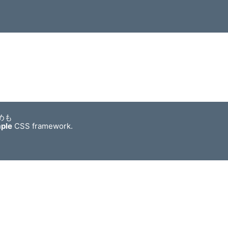
めも
mple
CSS framework.