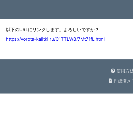
以下のURLにリンクします。よろしいですか？
https://vorota-kalitki.ru/C1TTLWB/7Mt71fL.html
使用方
作成済メ