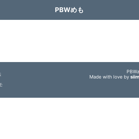
PBWめも
PBW
法
Made with love by
sii
モ