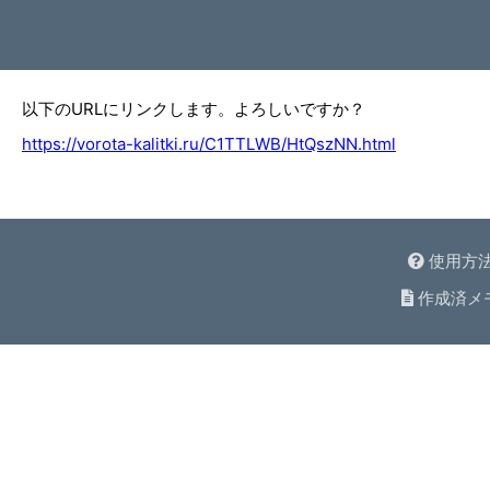
以下のURLにリンクします。よろしいですか？
https://vorota-kalitki.ru/C1TTLWB/HtQszNN.html
使用方
作成済メ