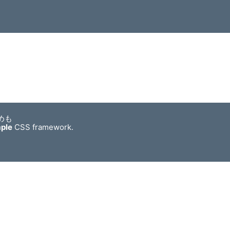
めも
mple
CSS framework.