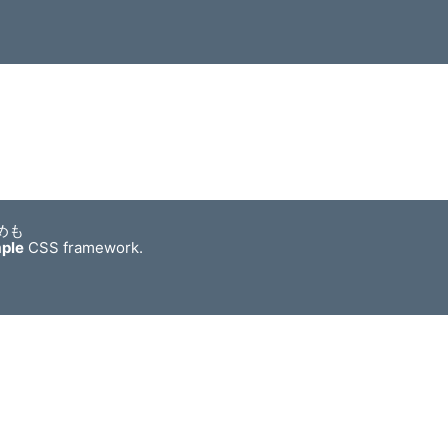
めも
mple
CSS framework.