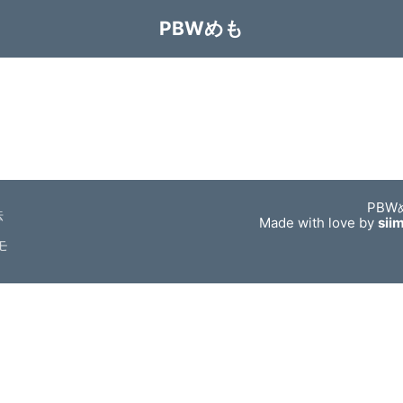
PBWめも
PBW
法
Made with love by
sii
モ