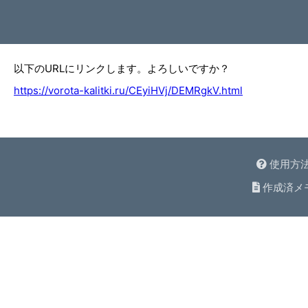
以下のURLにリンクします。よろしいですか？
https://vorota-kalitki.ru/CEyiHVj/DEMRgkV.html
使用方
作成済メ