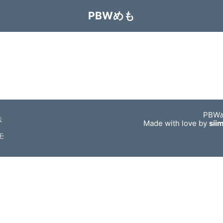
PBWめも
PBW
法
Made with love by
sii
モ