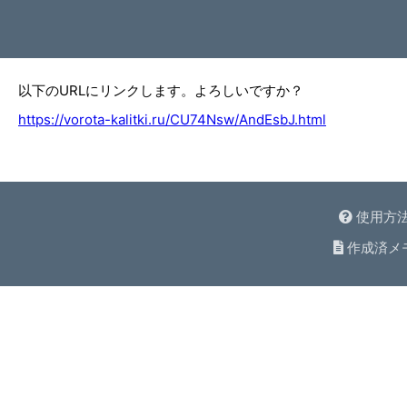
以下のURLにリンクします。よろしいですか？
https://vorota-kalitki.ru/CU74Nsw/AndEsbJ.html
使用方
作成済メ