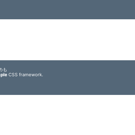
めも
mple
CSS framework.