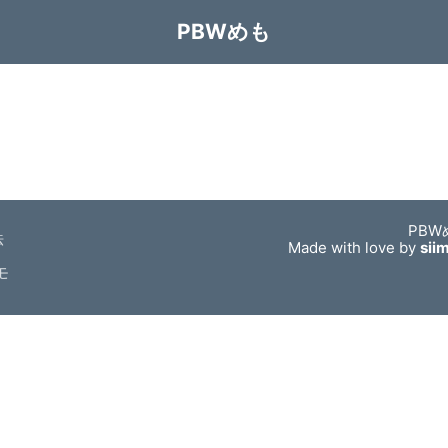
PBWめも
PBW
法
Made with love by
sii
モ