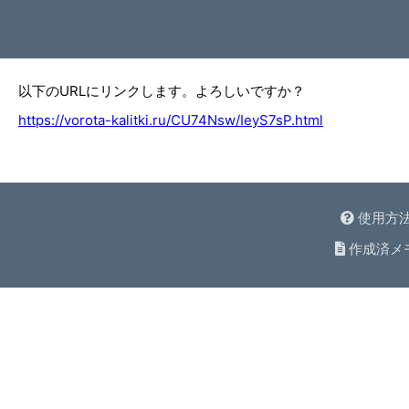
以下のURLにリンクします。よろしいですか？
https://vorota-kalitki.ru/CU74Nsw/IeyS7sP.html
使用方
作成済メ