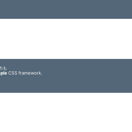
めも
mple
CSS framework.