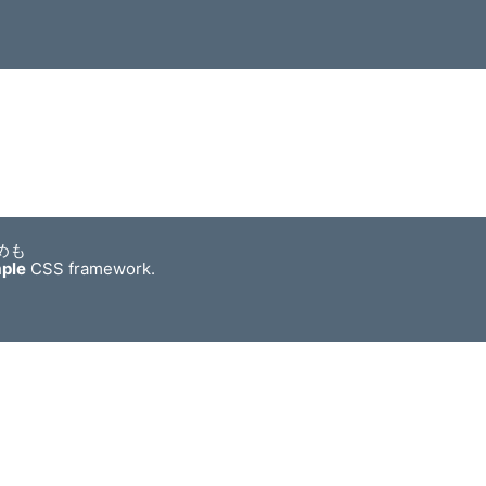
めも
mple
CSS framework.