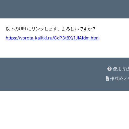
以下のURLにリンクします。よろしいですか？
https://vorota-kalitki.ru/CcP3t8X/1JfAfdm.html
使用方
作成済メ