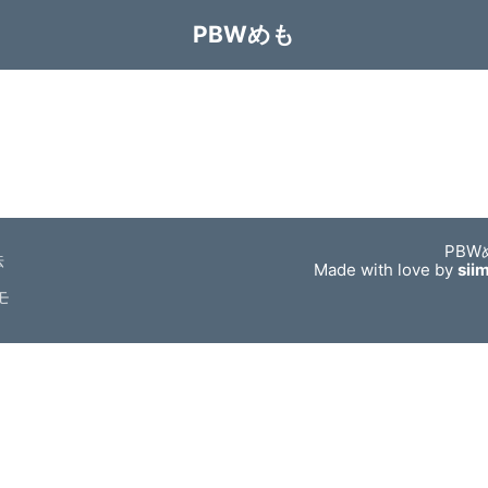
PBWめも
PBW
法
Made with love by
sii
モ