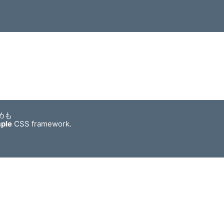
めも
mple
CSS framework.