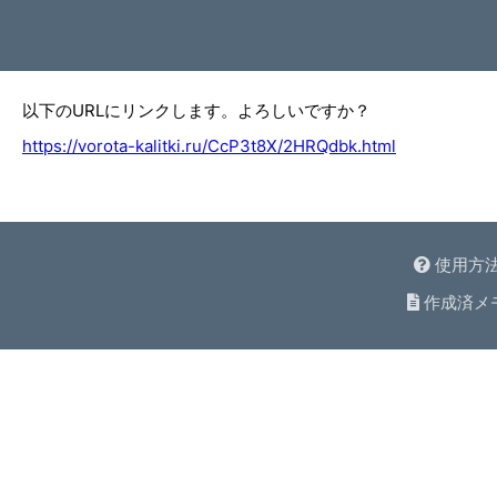
以下のURLにリンクします。よろしいですか？
https://vorota-kalitki.ru/CcP3t8X/2HRQdbk.html
使用方
作成済メ