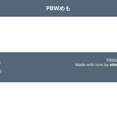
PBWめも
PBW
法
Made with love by
sii
モ