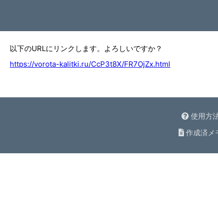
以下のURLにリンクします。よろしいですか？
https://vorota-kalitki.ru/CcP3t8X/FR7OjZx.html
使用方
作成済メ