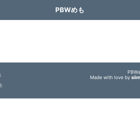
PBWめも
PBW
法
Made with love by
sii
モ