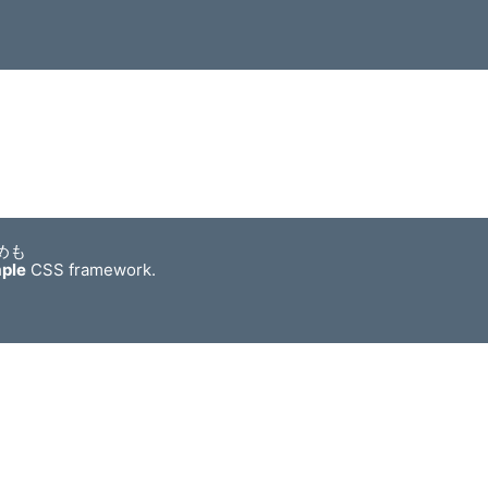
めも
mple
CSS framework.