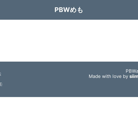
PBWめも
PBW
法
Made with love by
sii
モ