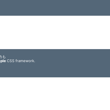
めも
mple
CSS framework.