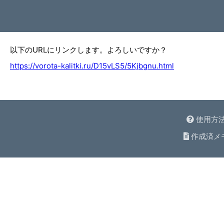
以下のURLにリンクします。よろしいですか？
https://vorota-kalitki.ru/D15vLS5/5Kjbgnu.html
使用方
作成済メ