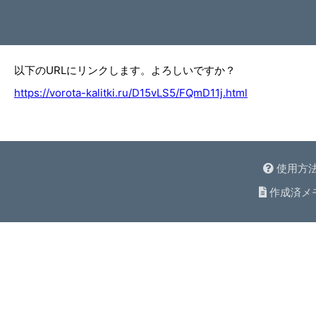
以下のURLにリンクします。よろしいですか？
https://vorota-kalitki.ru/D15vLS5/FQmD11j.html
使用方
作成済メ