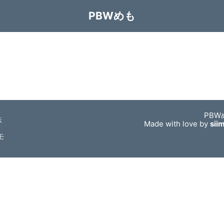
PBWめも
PBW
法
Made with love by
sii
モ