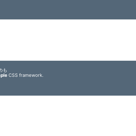
めも
mple
CSS framework.