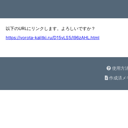
以下のURLにリンクします。よろしいですか？
https://vorota-kalitki.ru/D15vLS5/I96zAHL.html
使用方
作成済メ