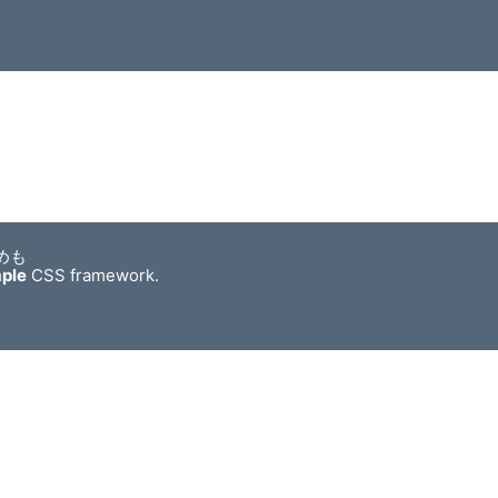
めも
mple
CSS framework.