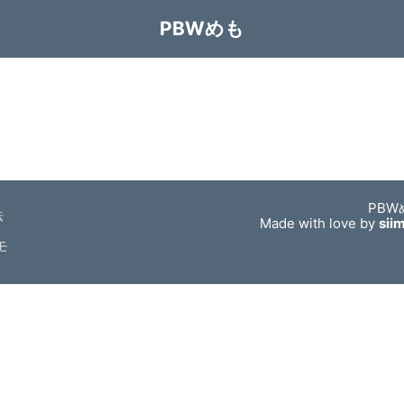
PBWめも
PBW
法
Made with love by
sii
モ