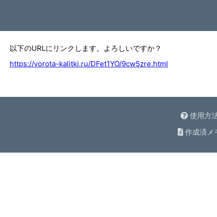
以下のURLにリンクします。よろしいですか？
https://vorota-kalitki.ru/DFet1YO/9cw5zre.html
使用方
作成済メ