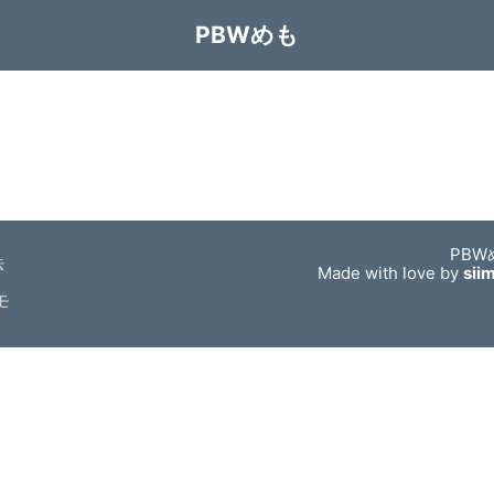
PBWめも
PBW
法
Made with love by
sii
モ