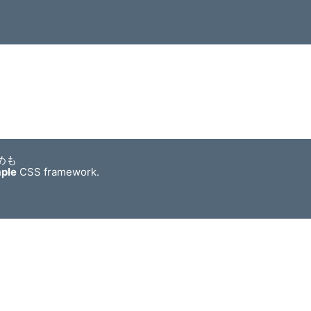
めも
mple
CSS framework.