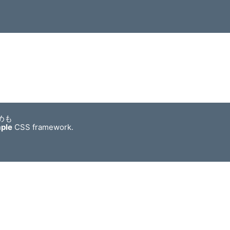
めも
mple
CSS framework.