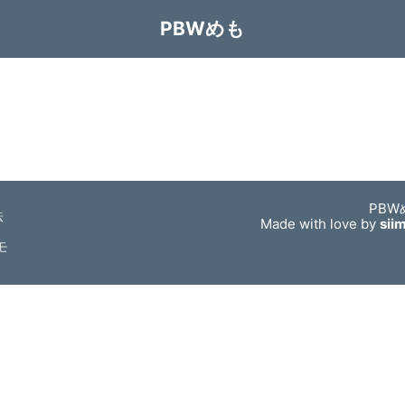
PBWめも
PBW
法
Made with love by
sii
モ