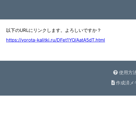
以下のURLにリンクします。よろしいですか？
https://vorota-kalitki.ru/DFet1YO/AatA5dT.html
使用方
作成済メ