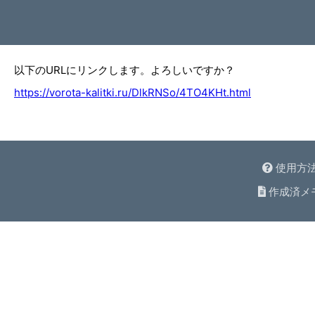
以下のURLにリンクします。よろしいですか？
https://vorota-kalitki.ru/DlkRNSo/4TO4KHt.html
使用方
作成済メ