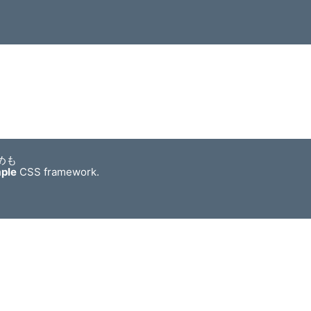
めも
mple
CSS framework.