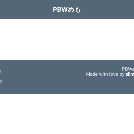
PBWめも
PBW
法
Made with love by
sii
モ