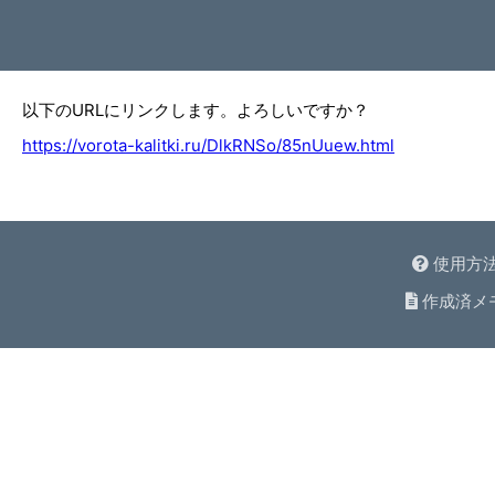
以下のURLにリンクします。よろしいですか？
https://vorota-kalitki.ru/DlkRNSo/85nUuew.html
使用方
作成済メ