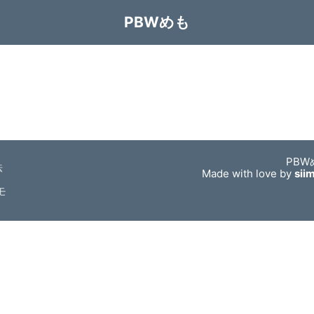
PBWめも
PBW
法
Made with love by
sii
モ