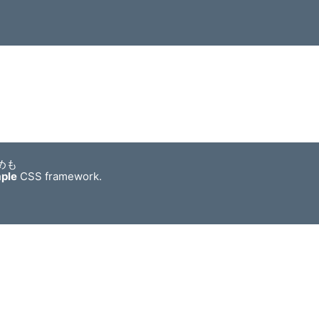
めも
mple
CSS framework.