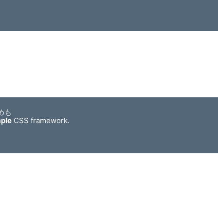
めも
mple
CSS framework.