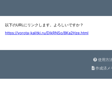
以下のURLにリンクします。よろしいですか？
https://vorota-kalitki.ru/DlkRNSo/8Ka2Hze.html
使用方
作成済メ