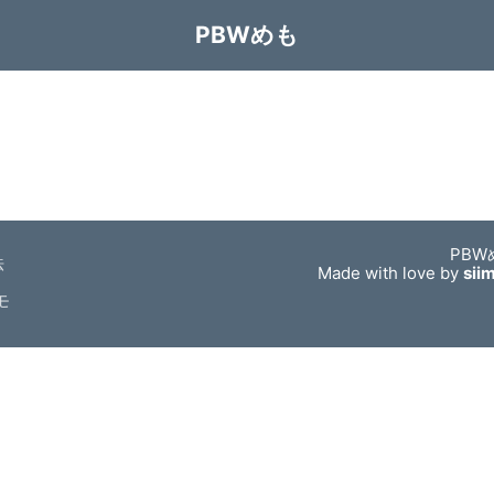
PBWめも
PBW
法
Made with love by
sii
モ