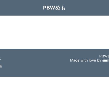
PBWめも
PBW
法
Made with love by
sii
モ