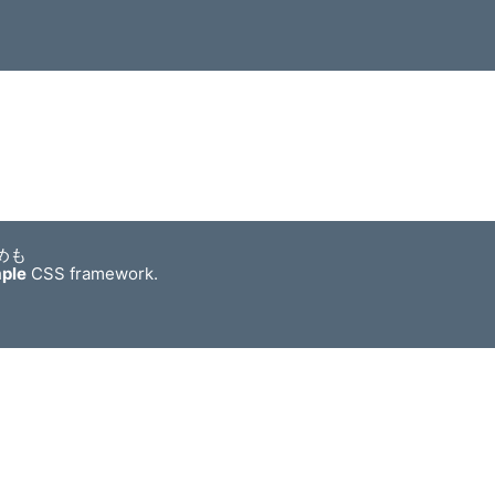
めも
mple
CSS framework.