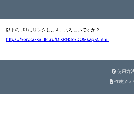
以下のURLにリンクします。よろしいですか？
https://vorota-kalitki.ru/DlkRNSo/DOMkagM.html
使用方
作成済メ