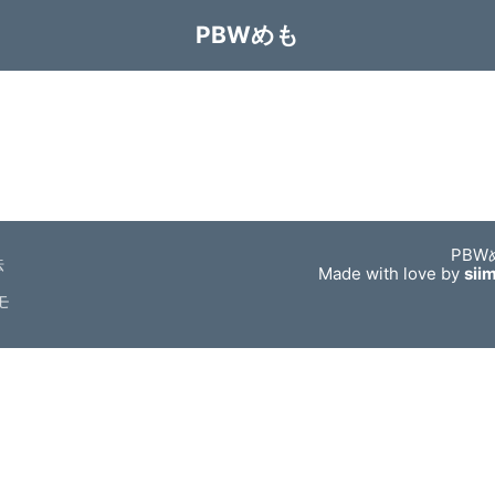
PBWめも
PBW
法
Made with love by
sii
モ