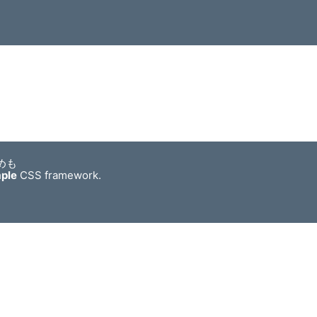
めも
mple
CSS framework.