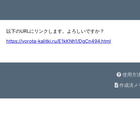
以下のURLにリンクします。よろしいですか？
https://vorota-kalitki.ru/E1kKNh1/DgCn494.html
使用方
作成済メ