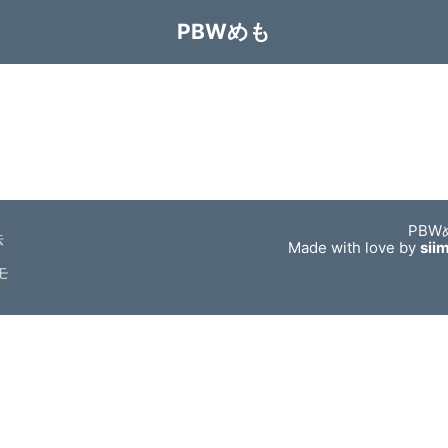
PBWめも
PBW
法
Made with love by
sii
モ