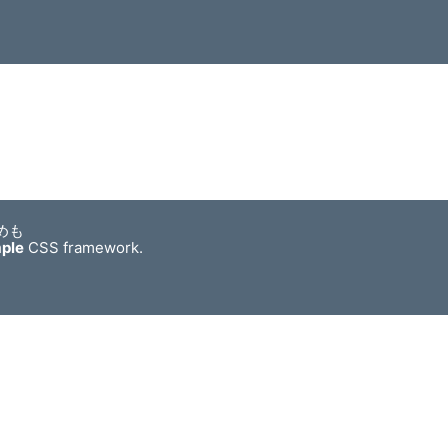
めも
mple
CSS framework.