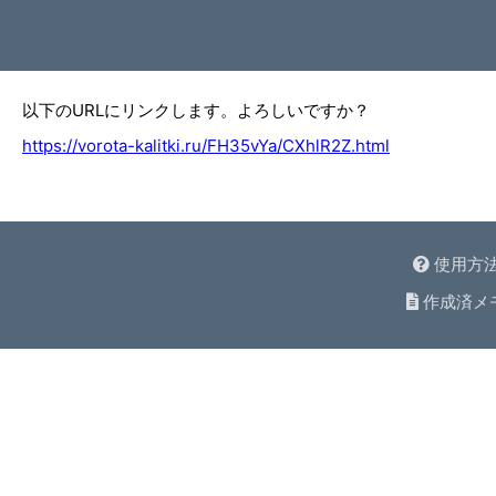
以下のURLにリンクします。よろしいですか？
https://vorota-kalitki.ru/FH35vYa/CXhlR2Z.html
使用方
作成済メ