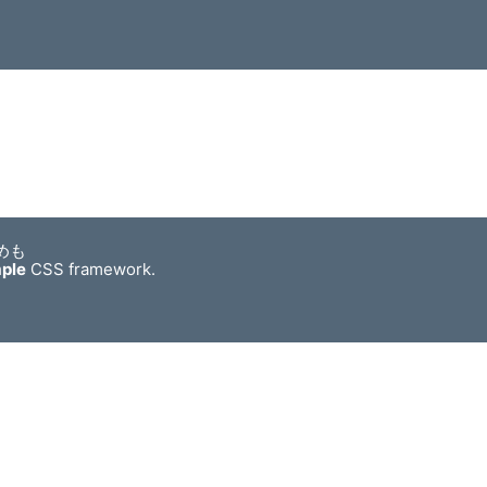
めも
mple
CSS framework.