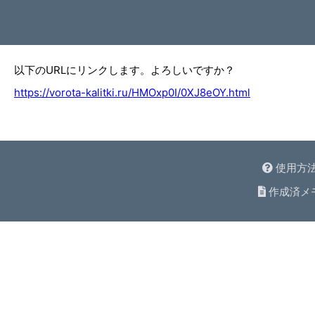
以下のURLにリンクします。よろしいですか？
https://vorota-kalitki.ru/HMOxp0I/0XJ8eOY.html
使用方
作成済メ