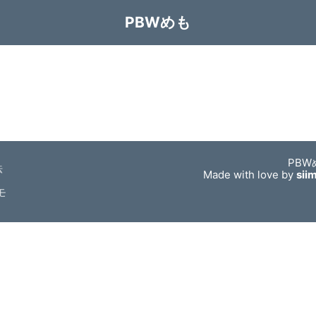
PBWめも
PBW
法
Made with love by
sii
モ