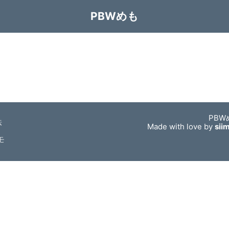
PBWめも
PBW
法
Made with love by
sii
モ