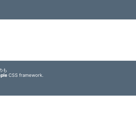
めも
mple
CSS framework.