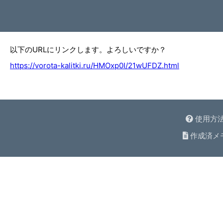
以下のURLにリンクします。よろしいですか？
https://vorota-kalitki.ru/HMOxp0I/21wUFDZ.html
使用方
作成済メ