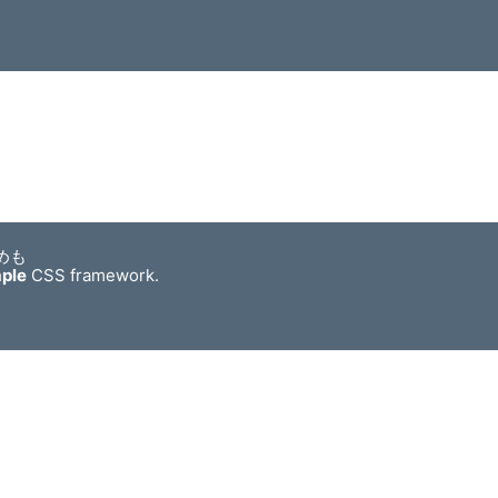
めも
mple
CSS framework.