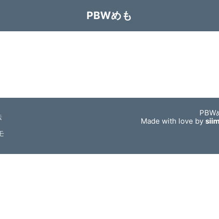
PBWめも
PBW
法
Made with love by
sii
モ