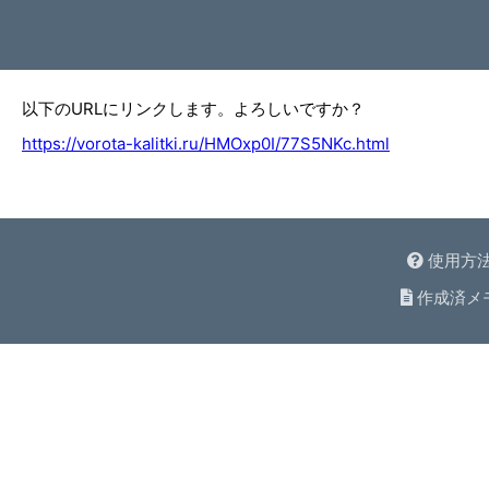
以下のURLにリンクします。よろしいですか？
https://vorota-kalitki.ru/HMOxp0I/77S5NKc.html
使用方
作成済メ