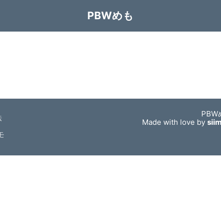
PBWめも
PBW
法
Made with love by
sii
モ