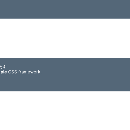
めも
mple
CSS framework.