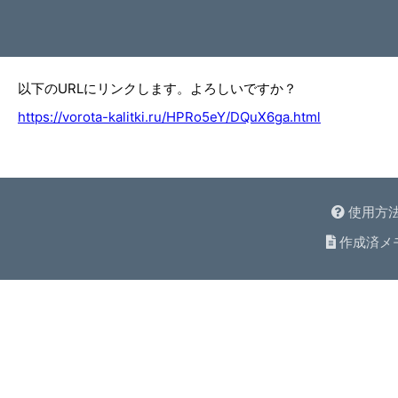
以下のURLにリンクします。よろしいですか？
https://vorota-kalitki.ru/HPRo5eY/DQuX6ga.html
使用方
作成済メ