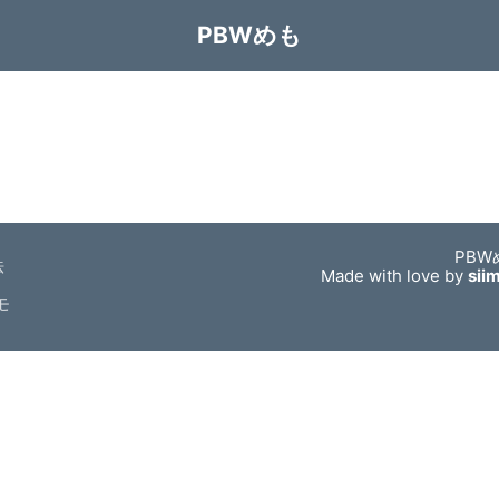
PBWめも
PBW
法
Made with love by
sii
モ