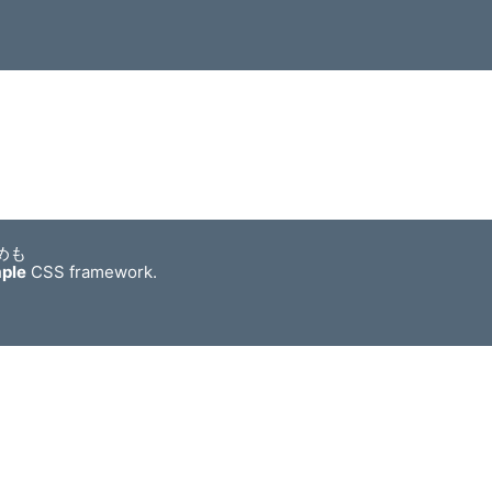
めも
mple
CSS framework.