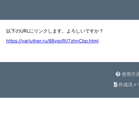
以下のURLにリンクします。よろしいですか？
https://yarluther.ru/88yqcRI/7zhnCbp.html
使用方
作成済メ